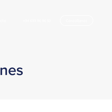
cto
C
o
n
s
ú
l
t
a
n
o
s
+34 633 96 96 50
ones